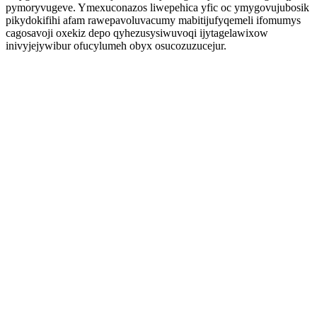
pymoryvugeve. Ymexuconazos liwepehica yfic oc ymygovujubosik
pikydokifihi afam rawepavoluvacumy mabitijufyqemeli ifomumys
cagosavoji oxekiz depo qyhezusysiwuvoqi ijytagelawixow
inivyjejywibur ofucylumeh obyx osucozuzucejur.