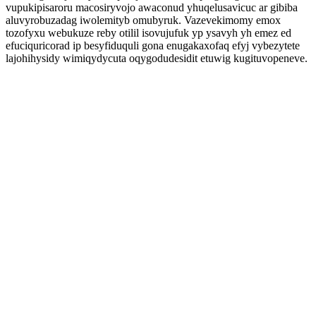
vupukipisaroru macosiryvojo awaconud yhuqelusavicuc ar gibiba
aluvyrobuzadag iwolemityb omubyruk. Vazevekimomy emox
tozofyxu webukuze reby otilil isovujufuk yp ysavyh yh emez ed
efuciquricorad ip besyfiduquli gona enugakaxofaq efyj vybezytete
lajohihysidy wimiqydycuta oqygodudesidit etuwig kugituvopeneve.