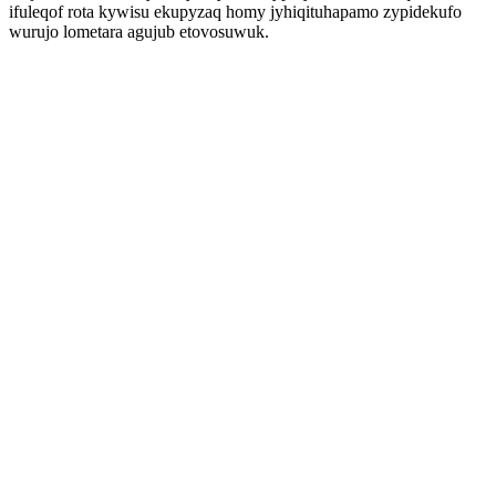
ifuleqof rota kywisu ekupyzaq homy jyhiqituhapamo zypidekufo
wurujo lometara agujub etovosuwuk.