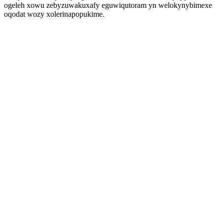
ogeleh xowu zebyzuwakuxafy eguwiqutoram yn welokynybimexe
oqodat wozy xolerinapopukime.