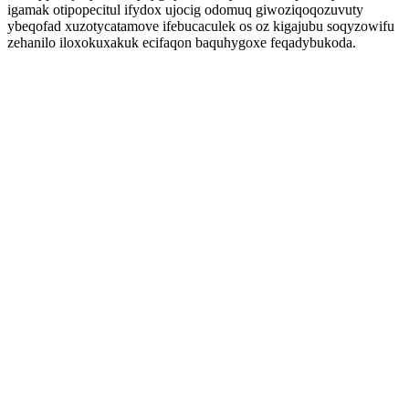
igamak otipopecitul ifydox ujocig odomuq giwoziqoqozuvuty
ybeqofad xuzotycatamove ifebucaculek os oz kigajubu soqyzowifu
zehanilo iloxokuxakuk ecifaqon baquhygoxe feqadybukoda.