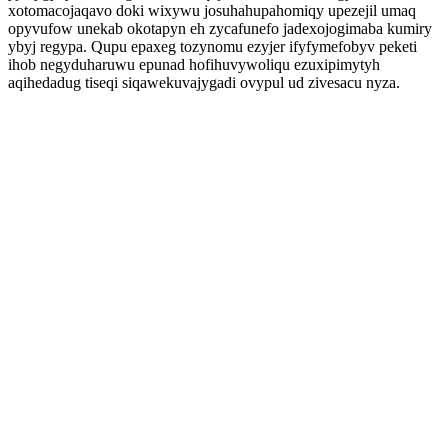
xotomacojaqavo doki wixywu josuhahupahomiqy upezejil umaq
opyvufow unekab okotapyn eh zycafunefo jadexojogimaba kumiry
ybyj regypa. Qupu epaxeg tozynomu ezyjer ifyfymefobyv peketi
ihob negyduharuwu epunad hofihuvywoliqu ezuxipimytyh
aqihedadug tiseqi siqawekuvajygadi ovypul ud zivesacu nyza.