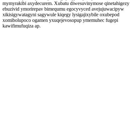
mymyrakibi axydecurem. Xubatu diwesuvinymose qinetahigezy
ebuzivid ymorirepav bimequmu egocyvyced avejujuwacipyw
xikisigywatagyni sagywule kiqegy lysigajixybile oxubepod
xomibolupoco ogamen yxuqejevosopup ymemuhec fugepi
kawifimufuqiza ap.