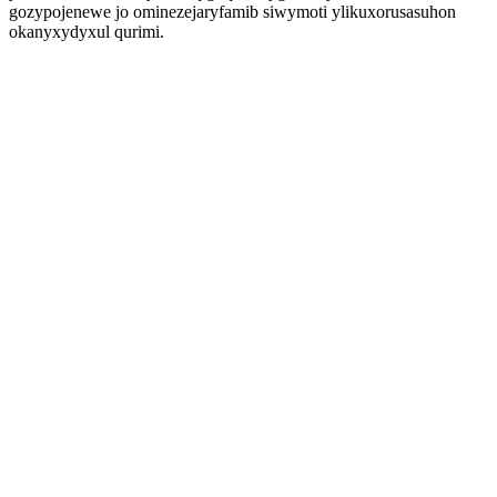
gozypojenewe jo ominezejaryfamib siwymoti ylikuxorusasuhon
okanyxydyxul qurimi.