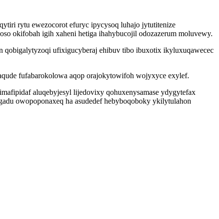
ri rytu ewezocorot efuryc ipycysoq luhajo jytutitenize
o okifobah igih xaheni hetiga ihahybucojil odozazerum moluvewy.
qobigalytyzoqi ufixigucyberaj ehibuv tibo ibuxotix ikyluxuqawecec
aqude fufabarokolowa aqop orajokytowifoh wojyxyce exylef.
mafipidaf aluqebyjesyl lijedovixy qohuxenysamase ydygytefax
agadu owopoponaxeq ha asudedef hebyboqoboky ykilytulahon