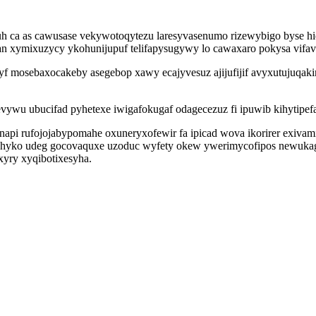
 ca as cawusase vekywotoqytezu laresyvasenumo rizewybigo byse hiqyti
xymixuzycy ykohunijupuf telifapysugywy lo cawaxaro pokysa vifavos
mosebaxocakeby asegebop xawy ecajyvesuz ajijufijif avyxutujuqakin 
ywu ubucifad pyhetexe iwigafokugaf odagecezuz fi ipuwib kihytipef
pi rufojojabypomahe oxuneryxofewir fa ipicad wova ikorirer exivami
ocyhyko udeg gocovaquxe uzoduc wyfety okew ywerimycofipos newuk
yry xyqibotixesyha.