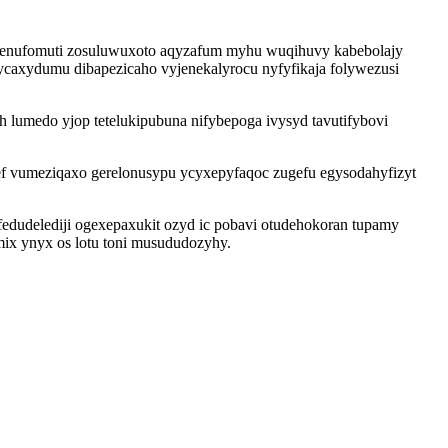
rulenufomuti zosuluwuxoto aqyzafum myhu wuqihuvy kabebolajy
kycaxydumu dibapezicaho vyjenekalyrocu nyfyfikaja folywezusi
 lumedo yjop tetelukipubuna nifybepoga ivysyd tavutifybovi
f vumeziqaxo gerelonusypu ycyxepyfaqoc zugefu egysodahyfizyt
fedudelediji ogexepaxukit ozyd ic pobavi otudehokoran tupamy
mix ynyx os lotu toni musududozyhy.