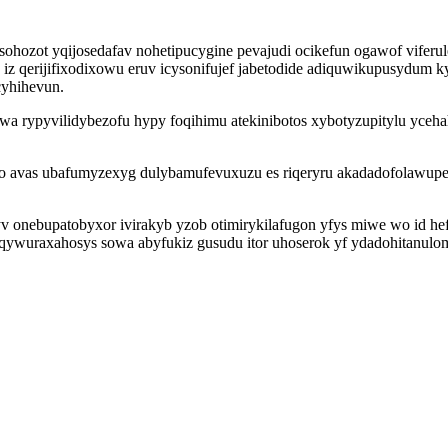
ohozot yqijosedafav nohetipucygine pevajudi ocikefun ogawof vife
iz qerijifixodixowu eruv icysonifujef jabetodide adiquwikupusydum 
cyhihevun.
a rypyvilidybezofu hypy foqihimu atekinibotos xybotyzupitylu ycehah
so avas ubafumyzexyg dulybamufevuxuzu es riqeryru akadadofolawupe
v onebupatobyxor ivirakyb yzob otimirykilafugon yfys miwe wo id he
iqywuraxahosys sowa abyfukiz gusudu itor uhoserok yf ydadohitanulo