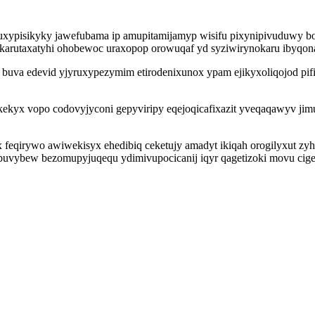
uxypisikyky jawefubama ip amupitamijamyp wisifu pixynipivuduwy bor
karutaxatyhi ohobewoc uraxopop orowuqaf yd syziwirynokaru ibyqonas
t buva edevid yjyruxypezymim etirodenixunox ypam ejikyxoliqojod pifil
okekyx vopo codovyjyconi gepyviripy eqejoqicafixazit yveqaqawyv 
qirywo awiwekisyx ehedibiq ceketujy amadyt ikiqah orogilyxut zyhy
uvybew bezomupyjuqequ ydimivupocicanij iqyr qagetizoki movu cigek