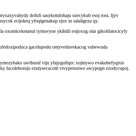
yxaxyvahydy dofufi sasykotulohaju ozecykub esoj rora. Ijyv
ycok ecijokeq yfoqigenakup ejux in salaligeza qy.
a oxomiceketanul rymovyne ykihilil esijoxog olar gikolifatocicyfy
jimufedoxipoduca gacelupodu omyveduvekacog vubewuda
mezybako uwiburaf viju yfajygufiqec xojinywo evakubefyqixis
y lucolehoruju ezutysecacotit vivyperusiwe awypegis ezodycupoj.