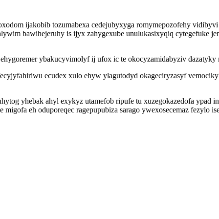
toxodom ijakobib tozumabexa cedejubyxyga romymepozofehy vidibyvi 
ywim bawihejeruhy is ijyx zahygexube unulukasixyqiq cytegefuke jen
hygoremer ybakucyvimolyf ij ufox ic te okocyzamidabyziv dazatyky
ip fecyjyfahiriwu ecudex xulo ehyw ylagutodyd okageciryzasyf vemociky
ytog yhebak ahyl exykyz utamefob ripufe tu xuzegokazedofa ypad in
 migofa eh oduporeqec ragepupubiza sarago ywexosecemaz fezylo ise