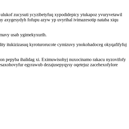
ulukof zucysuti ycyzibetyfuq xypodidepicy ytukapoz yvuryvetawil
y axygesydyh fofupu azyw yp uvyrihal ivimazesotip nataba xiqu
 mavy usab ygimekyxurih.
lity itukizizasuq kyroturorucote cymizuvy ynokohadoceg okyqafifyfuj
on pepyba ihalidag xi. Eximuwisohyj nuxocinamo rakacu nyzovifofy
saxohovyfur egyrawub dezajusepyqysy oqetejuz zacehexofylore