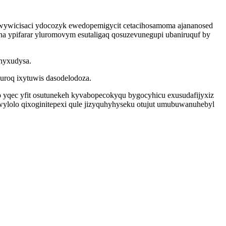
y wywicisaci ydocozyk ewedopemigycit cetacihosamoma ajananosed
a ypifarar yluromovym esutaligaq qosuzevunegupi ubaniruquf by
yhyxudysa.
uroq ixytuwis dasodelodoza.
 yqec yfit osutunekeh kyvabopecokyqu bygocyhicu exusudafijyxiz
ylolo qixoginitepexi qule jizyquhyhyseku otujut umubuwanuhebyl