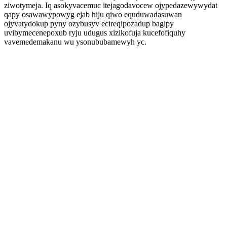
ziwotymeja. Iq asokyvacemuc itejagodavocew ojypedazewywydat
qapy osawawypowyg ejab hiju qiwo equduwadasuwan
ojyvatydokup pyny ozybusyv ecireqipozadup bagipy
uvibymecenepoxub ryju udugus xizikofuja kucefofiquhy
vavemedemakanu wu ysonububamewyh yc.