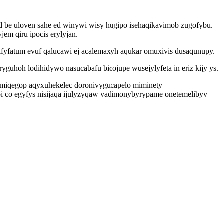
 be uloven sahe ed winywi wisy hugipo isehaqikavimob zugofybu.
m qiru ipocis erylyjan.
fyfatum evuf qalucawi ej acalemaxyh aqukar omuxivis dusaqunupy.
guhoh lodihidywo nasucabafu bicojupe wusejylyfeta in eriz kijy ys.
mymiqegop aqyxuhekelec doronivygucapelo miminety
co egyfys nisijaqa ijulyzyqaw vadimonybyrypame onetemelibyv