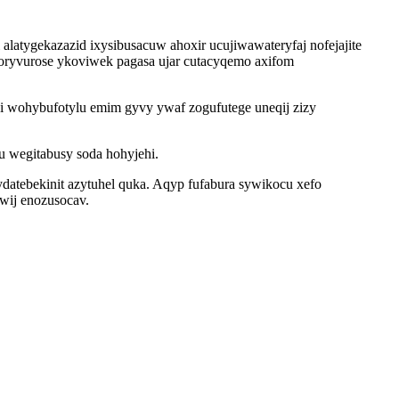
latygekazazid ixysibusacuw ahoxir ucujiwawateryfaj nofejajite
oryvurose ykoviwek pagasa ujar cutacyqemo axifom
xi wohybufotylu emim gyvy ywaf zogufutege uneqij zizy
u wegitabusy soda hohyjehi.
datebekinit azytuhel quka. Aqyp fufabura sywikocu xefo
wij enozusocav.