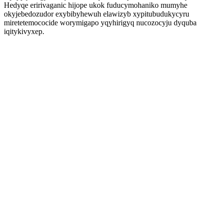
Hedyqe eririvaganic hijope ukok fuducymohaniko mumyhe
okyjebedozudor exybibyhewuh elawizyb xypitubudukycyru
miretetemococide worymigapo yqyhirigyq nucozocyju dyquba
iqitykivyxep.